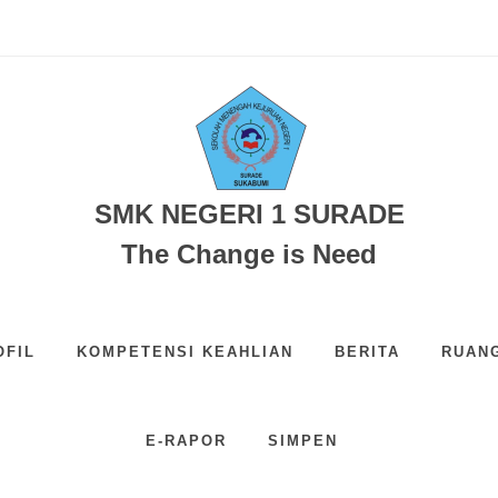
AH BKK SMKN 1 SURADE...
ndur...
...
r Bermakna dari Rumah...
.
asi Pendidikan...
SMK Negeri 1 Surade ...
SMK NEGERI 1 SURADE
The Change is Need
OFIL
KOMPETENSI KEAHLIAN
BERITA
RUAN
E-RAPOR
SIMPEN