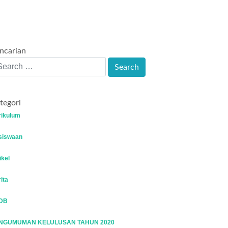
ncarian
tegori
rikulum
siswaan
ikel
ita
DB
NGUMUMAN KELULUSAN TAHUN 2020