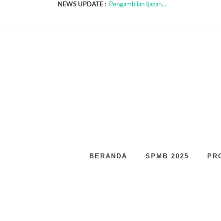
NEWS UPDATE :
Pengambilan Ijazah...
LOWONGAN KERJA CO - BTPN SYARI
Pendidikan Keterampilan Hidup (PKH)...
Pelaksanaan Asesmen Nasional 2021 Diu
Mengenal Podcast yang Semakin Populer
4 Tips Bagi Guru Dampingi Siswa Belaja
Guru Hebat Mengubah Dunia...
Menurut KBBI, Kharisma atau Karisma?..
Filosofi Jaring Laba-laba untuk Transform
Uji Kreativitas Bahasa Inggris Taruna/i 
BERANDA
SPMB 2025
PR