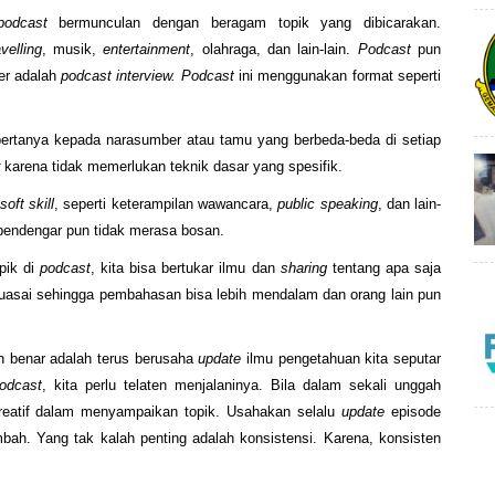
podcast
bermunculan dengan beragam topik yang dibicarakan.
avelling
, musik,
entertainment
, olahraga, dan lain-lain.
Podcast
pun
ler adalah
podcast interview. Podcast
ini menggunakan format seperti
ertanya kepada narasumber atau tamu yang berbeda-beda di setiap
karena tidak memerlukan teknik dasar yang spesifik.
soft skill
, seperti keterampilan wawancara,
public speaking
, dan lain-
n pendengar pun tidak merasa bosan.
opik di
podcast
, kita bisa bertukar ilmu dan
sharing
tentang apa saja
kuasai sehingga pembahasan bisa lebih mendalam dan orang lain pun
n benar adalah terus berusaha
update
ilmu pengetahuan kita seputar
odcast
, kita perlu telaten menjalaninya. Bila dalam sekali unggah
reatif dalam menyampaikan topik. Usahakan selalu
update
episode
mbah. Yang tak kalah penting adalah konsistensi. Karena, konsisten