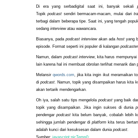
Di era yang serbadigital saat ini, banyak sekali
Topik
podcast
sendiri bermacam-macam, mulai dari
tr
terbagi dalam beberapa tipe. Saat ini, yang tengah popu
sedang
interview
atau wawancara.
Biasanya, pada
podcast interview
akan ada
host
yang b
episode. Format seperti ini populer di kalangan
podcaster
Namun, dalam
podcast interview
, kita harus mempunyai
lain karena hal ini membuat obrolan terlihat menarik da
Melansir
qwords.com
, jika kita ingin ikut meramaikan t
di
podcast
. Namun, topik yang disampaikan harus kita 
akan tertarik mendengarkan.
Oh iya, salah satu tips mengelola
podcast
yang baik da
topik yang disampaikan. Jika ingin sukses di dunia
p
pendengar
podcast
kita belum banyak, cobalah lebih k
sehingga jumlah pendengar di
platform
kita terus berta
adalah kunci dari kesuksesan dalam dunia
podcast
.
Sumber:
javascript:nicTemp();