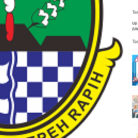
Te
Uji
(Uk
Ta